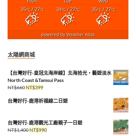
mon
tue
wed
35
/ 27
34
/ 27
35
/ 27
°C
°C
°C
°C
°C
°C
powered by
Weather Atlas
太陽網商城
【台灣好行-皇冠北海岸線】北海拾光・藝遊淡水
North Coast &Tamsui Pass
NT$
660
NT$
399
台灣好行-鹿港祈福線二日遊
台灣好行-鹿港觀光工廠親子一日遊
NT$
1,400
NT$
990