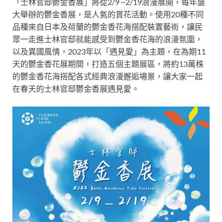
「士林官邸鬱金香展」將從2/9 ~2/19浪漫展開，每年
盛
大
舉辦的鬱金香展，是人氣的賞花活動。使用20種不同
品種來自日本及荷蘭的鬱金香花海搭配裝置藝術，讓民
眾一走進士林官邸就能感受到鬱金香花海的浪漫氛圍，
以及異國風情，2023年以「遇見愛」為主題，在為期11
天的鬱金香花展期間，打造五個主題展區，將約13萬株
的鬱金香花海
搭配各式經典浪漫邂逅場景，讓
大家一起
在
春天的
士林官邸鬱金香展遇見愛。