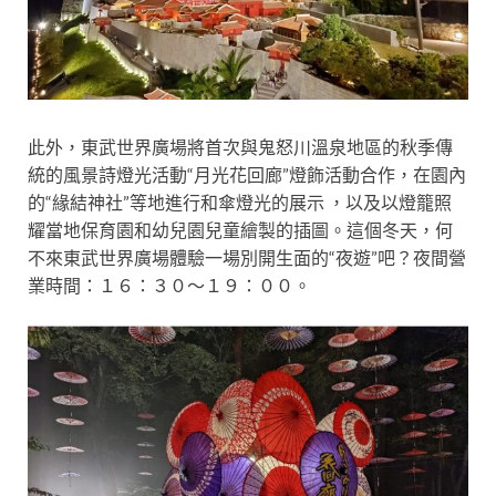
此外，東武世界廣場將首次與鬼怒川溫泉地區的秋季傳
統
的風景詩燈光活動“月光花回廊”
燈飾活動合作，
在園內
的“緣結神社”等地進行和傘燈光的展示
，以及以
燈籠照
耀當地保育園和幼兒園兒童繪製的插圖。這個冬天，何
不來東武世界廣場體驗一場別開生面的
“夜遊”吧？夜間營
業時間：１６：３０～１９：００。