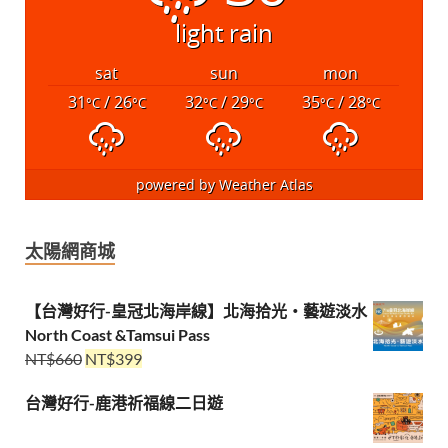
light rain
sat
sun
mon
31
/ 26
32
/ 29
35
/ 28
°C
°C
°C
°C
°C
°C
powered by
Weather Atlas
太陽網商城
【台灣好行-皇冠北海岸線】北海拾光・藝遊淡水
North Coast &Tamsui Pass
NT$
660
NT$
399
台灣好行-鹿港祈福線二日遊