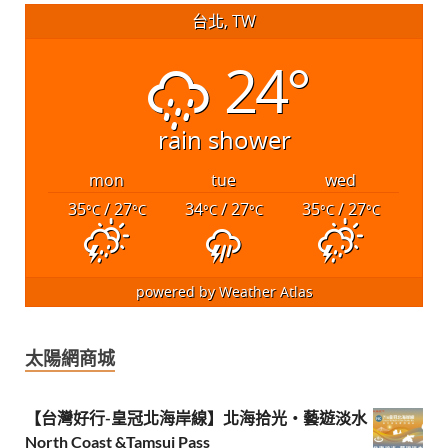
台北, TW
24°
rain shower
mon
tue
wed
35
/ 27
34
/ 27
35
/ 27
°C
°C
°C
°C
°C
°C
powered by
Weather Atlas
太陽網商城
【台灣好行-皇冠北海岸線】北海拾光・藝遊淡水
North Coast &Tamsui Pass