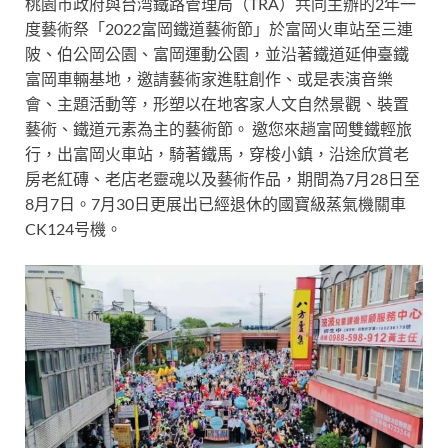
桃園市政府與台湾鐵路管理局（TRA）共同主辦的2年一
度藝術祭
「2022富岡鐵道藝術節」
於富岡火車站至三連
陂、伯公岡公園、富岡運動公園，並沿著鐵道延伸臺鐵
富岡車輛基地，邀請藝術家進駐創作、或是表演音樂
會、主題活動等，形塑以在地客家人文自然景觀、裝置
藝術、鐵道元素為主的藝術節。 邀您來趟富岡雙鐵輕旅
行，出富岡火車站，騎著鐵馬，穿梭小鎮，沿途欣賞老
房老紅磚、老店老靈魂以及藝術作品，
期間為7月28日至
8月7日
。7月30日更展出已經退休的國寶級蒸氣機關車
CK124号機。