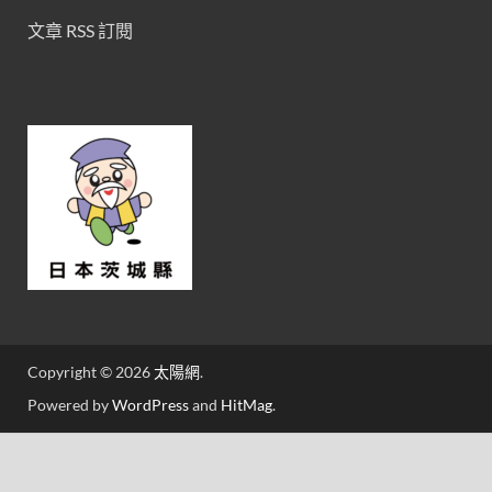
文章 RSS 訂閱
Copyright © 2026
太陽網
.
Powered by
WordPress
and
HitMag
.