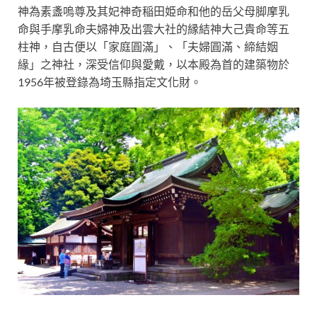
神為素盞嗚尊及其妃神奇稲田姫命和他的岳父母脚摩乳
命與手摩乳命夫婦神及出雲大社的縁結神大己貴命等五
柱神，自古便以「家庭圓滿」、「夫婦圓滿、締結姻
緣」之神社，深受信仰與愛戴，以本殿為首的建築物於
1956年被登錄為埼玉縣指定文化財。