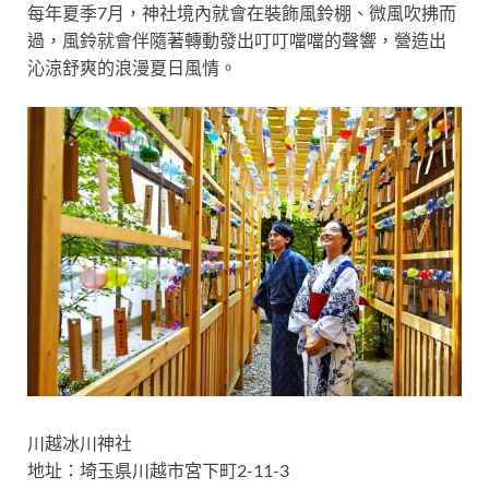
每年夏季
7月
，神社境內就會在裝飾
風鈴
棚、
微風吹拂而
過
，風鈴就會伴隨著轉動發出叮叮噹噹的聲響，營造出
沁涼舒爽的浪漫夏日風情。
川越冰川神社
地址：埼玉県川越市宮下町2-11-3