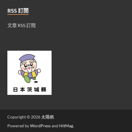
RSS 訂閱
文章 RSS 訂閱
Copyright © 2026
太陽網
.
Powered by
WordPress
and
HitMag
.