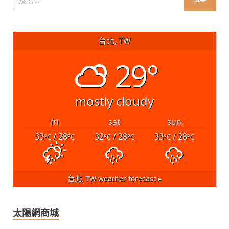
台北, TW
29°
mostly cloudy
fri
sat
sun
33
/ 28
32
/ 28
33
/ 28
°C
°C
°C
°C
°C
°C
台北, TW
weather forecast ▸
太陽網商城