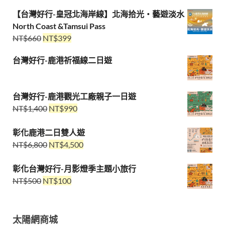
【台灣好行-皇冠北海岸線】北海拾光・藝遊淡水
North Coast &Tamsui Pass
NT$
660
NT$
399
台灣好行-鹿港祈福線二日遊
台灣好行-鹿港觀光工廠親子一日遊
NT$
1,400
NT$
990
彰化鹿港二日雙人遊
NT$
6,800
NT$
4,500
彰化台灣好行-月影燈季主題小旅行
NT$
500
NT$
100
太陽網商城