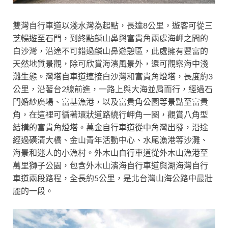
雙灣自行車道以淺水灣為起點，長達8公里，遊客可從三
芝暢遊至石門，到終點麟山鼻與富貴角兩處海岬之間的
白沙灣，沿途不可錯過麟山鼻遊憩區，此處擁有豐富的
天然地質景觀，除可欣賞海濱風景外，還可觀察海中淺
灘生態。灣塔自車道連接白沙灣和富貴角燈塔，長度約3
公里，沿著台2線前進，一路上與大海並肩而行，經過石
門婚紗廣場、富基漁港，以及富貴角公園等景點至富貴
角，在這裡可循著環狀道路繞行岬角一圈，觀賞八角型
結構的富貴角燈塔。萬金自行車道從中角灣出發，沿途
經過磺清大橋、金山青年活動中心、水尾漁港等沙灘、
海景和迷人的小漁村。外木山自行車道從外木山漁港至
萬里獅子公園，
包含外木山濱海自行車道與湖海灣自行
車道兩段路程，
全長約5公里，是北台灣山海公路中最壯
麗的一段。