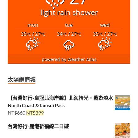
light rain shower
mon
tue
wed
35
/ 27
34
/ 27
35
/ 27
°C
°C
°C
°C
°C
°C
powered by
Weather Atlas
太陽網商城
【台灣好行-皇冠北海岸線】北海拾光・藝遊淡水
North Coast &Tamsui Pass
NT$
660
NT$
399
台灣好行-鹿港祈福線二日遊