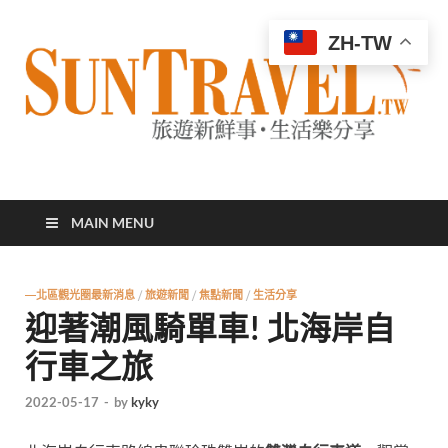
ZH-TW
太陽網
專業旅遊新聞，第一手旅遊資訊
MAIN MENU
—北區觀光圈最新消息
/
旅遊新聞
/
焦點新聞
/
生活分享
迎著潮風騎單車! 北海岸自
行車之旅
2022-05-17
-
by
kyky