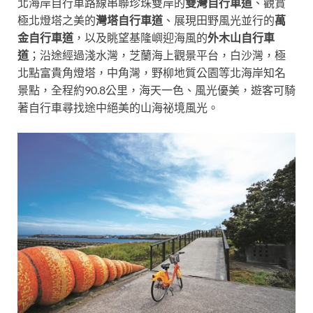
北海岸自行車路線串聯珍珠雙岸的
雙灣自行車道
、觀賞
極北燈塔之美的
灣塔自行車道
、展現田野風光並行的
萬
金自行車道
，以及眺望基隆嶼迎海風的
外木山自行車
道
；
沿途經過淺水灣，芝蘭海上觀景平台，白沙灣，極
北點富貴角燈塔，中角灣，野柳地質公園等北海岸知名
景點，
全程約90.8公里，海天一色、風光優美，
遊客可
騎
著自行車尋找途中絕美的山海祕境風光。