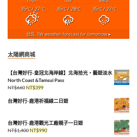
mon
tue
wed
35
/ 27
35
/ 28
35
/ 27
°C
°C
°C
°C
°C
°C
台北, TW
weather forecast for tomorrow ▸
太陽網商城
【台灣好行-皇冠北海岸線】北海拾光・藝遊淡水
North Coast &Tamsui Pass
NT$
660
NT$
399
台灣好行-鹿港祈福線二日遊
台灣好行-鹿港觀光工廠親子一日遊
NT$
1,400
NT$
990