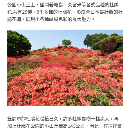
公園小山丘上，盛開著霧島、久留米等各式品種的杜鵑
花,共有25種、8千多棵的杜鵑花，形成全日本最壯觀的杜
鵑花海，展現出各種繽紛色彩的最大魅力。
笠間巿的杜鵑花種植已久，許多杜鵑像樹一樣高大，再
加上杜鵑花公園的小山丘標高143公尺，因此，在這裡賞