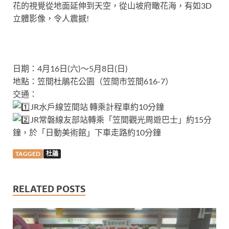
花的視覺從地面延伸到天空，從山坡府瞰花海，有如3D
立體影像，令人震撼!
日期：4月16日(六)～5月8日(日)
地點：笠間杜鵑花公園（笠間市笠間616-7）
交通：
JR水戶線笠間站 轉乘計程車約10分鐘
JR常磐線友部站轉乘「笠間觀光周遊巴士」約15分
鐘，於「日動美術館」下車走路約10分鐘
TAGGED
杜鵑
RELATED POSTS