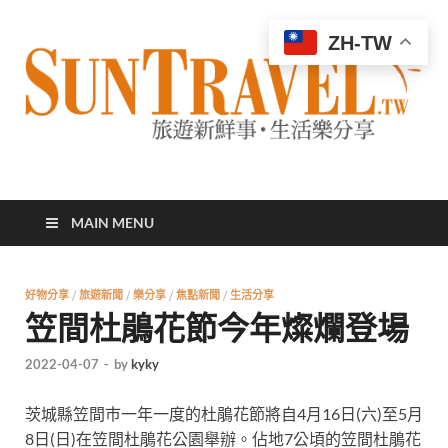
ZH-TW
太陽網
專業旅遊新聞，第一手旅遊資訊
MAIN MENU
好物分享
/
旅遊新聞
/
樂分享
/
焦點新聞
/
生活分享
笠間杜鵑花節今年燦爛登場
2022-04-07
-
by
kyky
茨城縣笠間巿一年一度的杜鵑花節將自4月16日(六)至5月
8日(日)
在笠間杜鵑花公園
舉辦。
佔地7公頃的笠間杜鵑花