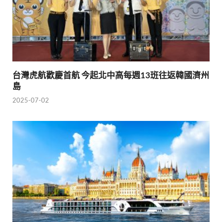
台灣虎航歡慶首航 今起北中高每週13班往返韓國濟州
島
2025-07-02