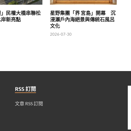
眼」民權大橋串聯松
星野集團「界 宮島」開幕 沉
水岸新亮點
浸瀨戶內海絕景與傳統石風呂
文化
2026-07-30
RSS 訂閱
文章 RSS 訂閱