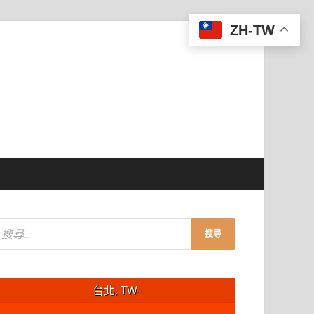
ZH-TW
台北, TW