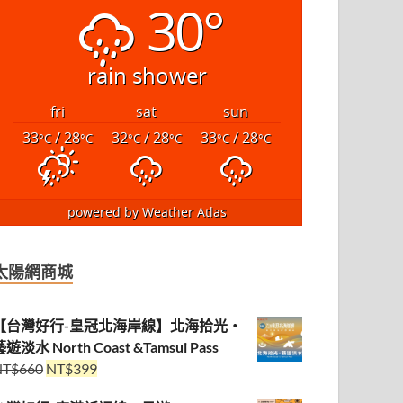
30°
rain shower
fri
sat
sun
33
/ 28
32
/ 28
33
/ 28
°C
°C
°C
°C
°C
°C
powered by
Weather Atlas
太陽網商城
【台灣好行-皇冠北海岸線】北海拾光・
遊淡水 North Coast &Tamsui Pass
NT$
660
NT$
399