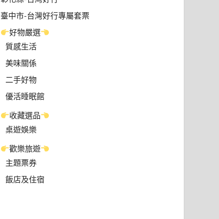
臺中市-台灣好行專屬套票
好物嚴選
質感生活
美味關係
二手好物
優活睡眠館
收藏選品
桌遊娛樂
歡樂旅遊
主題票券
飯店及住宿