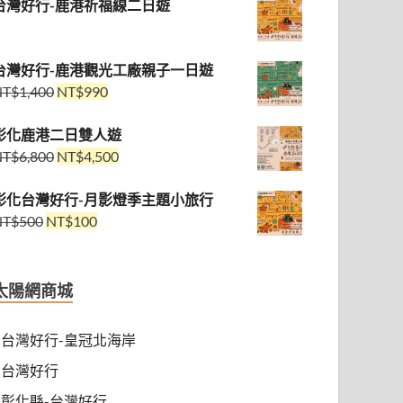
台灣好行-鹿港祈福線二日遊
台灣好行-鹿港觀光工廠親子一日遊
NT$
1,400
NT$
990
彰化鹿港二日雙人遊
NT$
6,800
NT$
4,500
彰化台灣好行-月影燈季主題小旅行
NT$
500
NT$
100
太陽網商城
台灣好行-皇冠北海岸
台灣好行
彰化縣-台灣好行