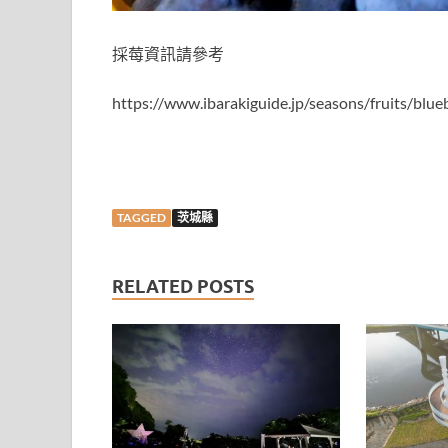
採莓資訊請參考
https://www.ibarakiguide.jp/seasons/fruits/blue
TAGGED
茨城縣
RELATED POSTS