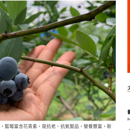
藝
，藍莓富含花青素，是抗老、抗氧聖品，營養豐富，新