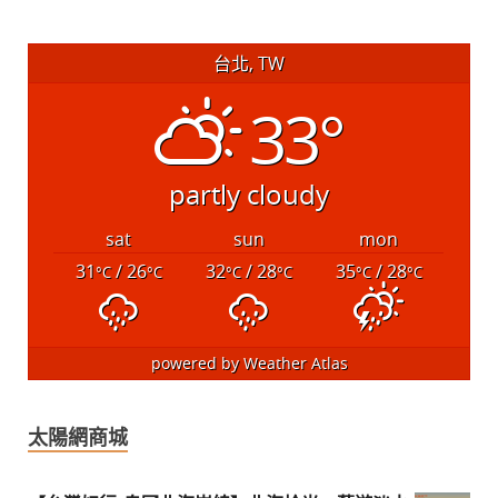
台北, TW
33°
partly cloudy
sat
sun
mon
31
/ 26
32
/ 28
35
/ 28
°C
°C
°C
°C
°C
°C
powered by
Weather Atlas
太陽網商城