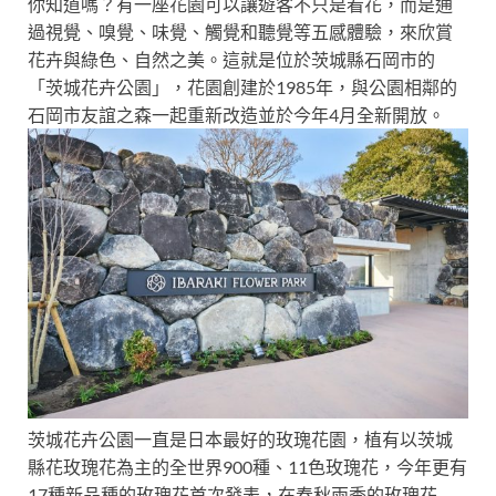
你知道嗎？有一座花園可以讓遊客不只是看花，而是通
過視覺、嗅覺、味覺、觸覺和聽覺等五感體驗，來欣賞
花卉與綠色、自然之美。這就是位於茨城縣石岡市的
「茨城花卉公園」，花園創建於1985年，與公園相鄰的
石岡市友誼之森一起重新改造並於今年4月全新開放。
茨城花卉公園一直是日本最好的玫瑰花園，植有以茨城
縣花玫瑰花為主的全世界900種、11色玫瑰花，今年更有
17種新品種的玫瑰花首次發表，在春秋兩季的玫瑰花