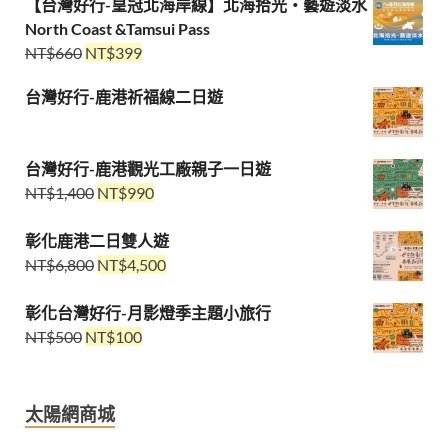
【台灣好行-皇冠北海岸線】北海拾光・藝遊淡水
North Coast &Tamsui Pass
NT$
660
NT$
399
台灣好行-鹿港祈福線二日遊
台灣好行-鹿港觀光工廠親子一日遊
NT$
1,400
NT$
990
彰化鹿港二日雙人遊
NT$
6,800
NT$
4,500
彰化台灣好行-月影燈季主題小旅行
NT$
500
NT$
100
太陽網商城