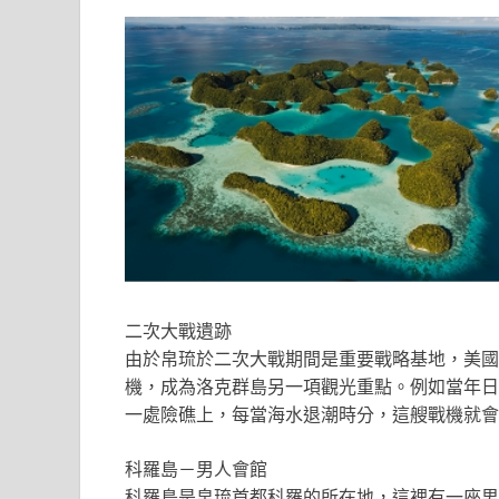
二次大戰遺跡
由於帛琉於二次大戰期間是重要戰略基地，美國
機，成為洛克群島另一項觀光重點。例如當年日
一處險礁上，每當海水退潮時分，這艘戰機就會
科羅島－男人會館
科羅島是帛琉首都科羅的所在地，這裡有一座男