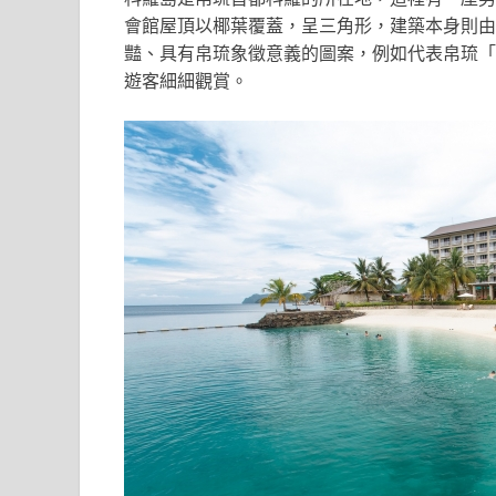
會館屋頂以椰葉覆蓋，呈三角形，建築本身則由
豔、具有帛琉象徵意義的圖案，例如代表帛琉「
遊客細細觀賞。