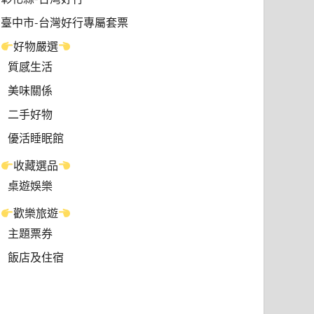
臺中市-台灣好行專屬套票
好物嚴選
質感生活
美味關係
二手好物
優活睡眠館
收藏選品
桌遊娛樂
歡樂旅遊
主題票券
飯店及住宿