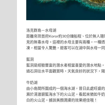
洛克群島－水母湖
距離帛琉首府Koror約30分鐘船程、位於無
見的無毒水母。這裡的水母主要有兩種，一種透
凍，相當令人驚艷，遊客可以在湖中與水母一同
藍洞
藍洞是經驗豐富的潛水者相當喜愛的潛水地點，
過石洞往水平面觀賞時，天氣良好的狀況下，陽
牛奶湖
由小島間所圍成的一個海水湖，昔日此處旺盛的
澱於清澈碧藍海水下的火山泥，看起來猶如牛奶
白的火山泥，據說美顏潤膚的效果絕佳哦！