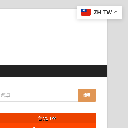
ZH-TW
台北, TW