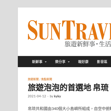
新鮮事
樂分享
報好康
影音區
旅遊新聞
/
焦點新聞
旅遊泡泡的首選地 帛琉
2021-04-12
-
by
kyky
帛琉共和國由340個大小島嶼所組成，自空中