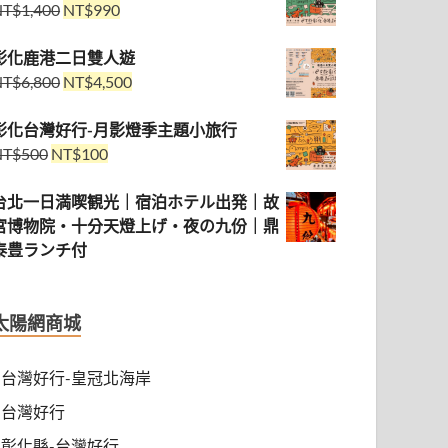
NT$
1,400
NT$
990
彰化鹿港二日雙人遊
NT$
6,800
NT$
4,500
彰化台灣好行-月影燈季主題小旅行
NT$
500
NT$
100
台北一日満喫観光｜宿泊ホテル出発｜故
宮博物院・十分天燈上げ・夜の九份｜鼎
泰豊ランチ付
太陽網商城
台灣好行-皇冠北海岸
台灣好行
彰化縣-台灣好行