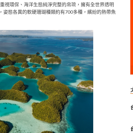
重視環保、海洋生態純淨完整的帛琉，擁有全世界透明
，姿態各異的軟硬珊瑚種類約有700多種，繽紛的熱帶魚