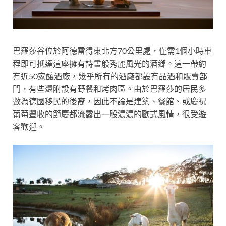
巴羅莎谷位於阿德雷得東北方70公里處，僅需1個小時車
程即可抵達這座擁有詩畫般秀麗風光的酒鄉。這一帶約
有近50家釀酒廠，幾乎所有的酒廠都設有品酒和販賣部
門，有些還附設有野餐和烤肉區。由於巴羅莎的居民多
數為德國移民的後裔，因此不論是建築、餐館、或慶祝
葡萄豐收的節慶都流露出一股濃濃的歐式風情，很受遊
客歡迎。