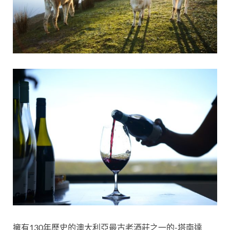
擁有130年歷史的澳大利亞最古老酒莊之一的-塔南達