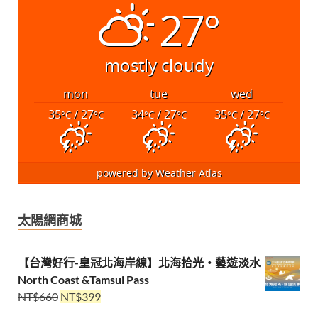
27°
mostly cloudy
mon
tue
wed
35
/ 27
34
/ 27
35
/ 27
°C
°C
°C
°C
°C
°C
powered by
Weather Atlas
太陽網商城
【台灣好行-皇冠北海岸線】北海拾光・藝遊淡水
North Coast &Tamsui Pass
NT$
660
NT$
399