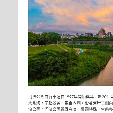
河濱公園自行車道
自1997年開始興建，於20
大系統，南起景美、東自內湖，沿著河岸二側向下
濱公園。河濱公園視野寬廣、景觀特殊、生態多