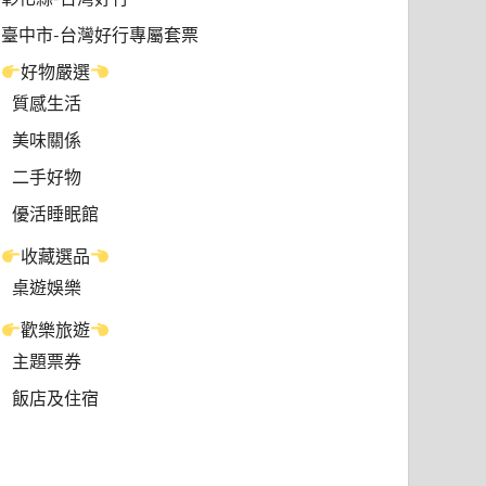
臺中市-台灣好行專屬套票
好物嚴選
質感生活
美味關係
二手好物
優活睡眠館
收藏選品
桌遊娛樂
歡樂旅遊
主題票券
飯店及住宿