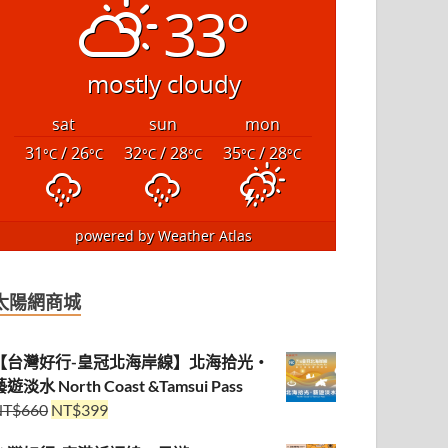
33°
mostly cloudy
sat
sun
mon
31
/ 26
32
/ 28
35
/ 28
°C
°C
°C
°C
°C
°C
powered by
Weather Atlas
太陽網商城
【台灣好行-皇冠北海岸線】北海拾光・
遊淡水 North Coast &Tamsui Pass
NT$
660
NT$
399