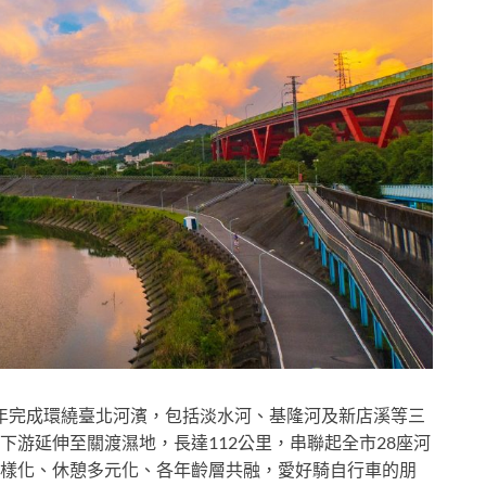
11年完成環繞臺北河濱，包括淡水河、基隆河及新店溪等三
游延伸至關渡濕地，長達112公里，串聯起全市28座河
樣化、休憩多元化、各年齡層共融，愛好騎自行車的朋