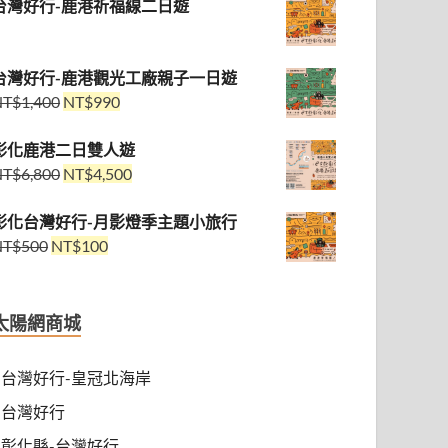
台灣好行-鹿港祈福線二日遊
台灣好行-鹿港觀光工廠親子一日遊
NT$
1,400
NT$
990
彰化鹿港二日雙人遊
NT$
6,800
NT$
4,500
彰化台灣好行-月影燈季主題小旅行
NT$
500
NT$
100
太陽網商城
台灣好行-皇冠北海岸
台灣好行
彰化縣-台灣好行