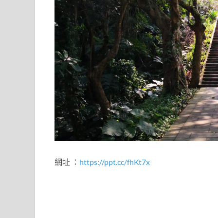
網址 ：
https://ppt.cc/fhKt7x