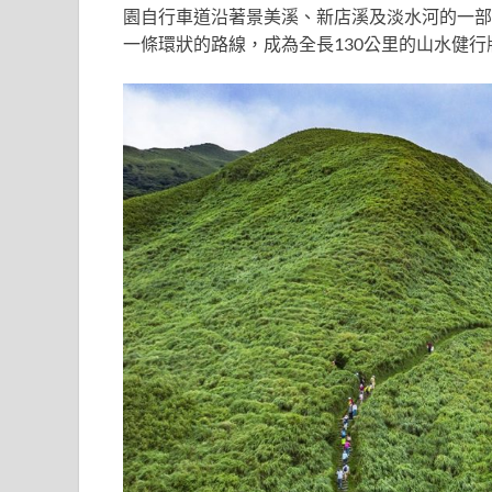
園自行車道沿著景美溪、新店溪及淡水河的一部
一條環狀的路線，
成為
全長130公里
的山水健行