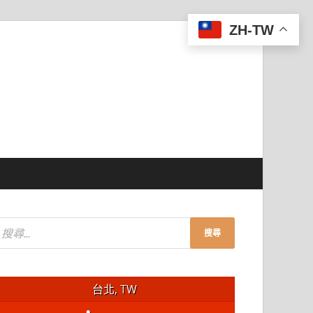
ZH-TW
台北, TW