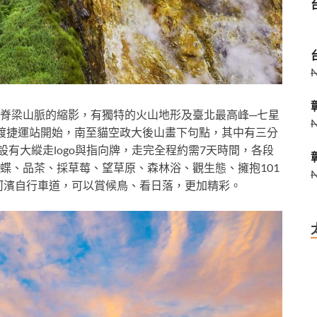
脊梁山脈的縮影，有獨特的火山地形及臺北最高峰─七星
起關渡捷運站開始，南至貓空政大後山畫下句點，其中有三分
設有大縱走logo與指向牌，走完全程約需7天時間，各段
蝶、品茶、採草莓、望草原、森林浴、觀生態、擁抱101
河濱自行車道，可以賞候鳥、看日落，更加精彩。