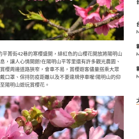
的平菁街42巷的寒櫻盛開，
緋紅色的山櫻花開放將陽明山
息，
讓人心情開朗!在陽明山平等里還有許多觀光農園、
賞櫻周邊道路狹窄，會車不易，賞櫻遊客儘量搭乘大眾
戴口罩、保持防疫距離以及不要違規停車喔!
陽明山的仰
至陽明山遊玩賞櫻花。