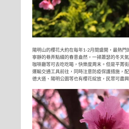
陽明山的櫻花大約在每年1-2月間盛開，
最熱門
寧靜的巷弄點綴的春意盎然，
一掃蕭瑟的冬天氣
咖啡廳等可去吃吃喝，快樂度周末。
但是平菁街
運輸交通工具前往，同時注意防疫保護措施，配
德大道、陽明公園等也有櫻花綻放，民眾可盡興