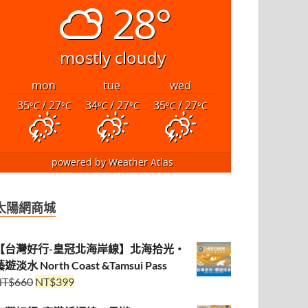
28°
mostly cloudy
mon
tue
wed
35
/ 27
34
/ 27
35
/ 27
°C
°C
°C
°C
°C
°C
powered by
Weather Atlas
太陽網商城
【台灣好行-皇冠北海岸線】北海拾光・
遊淡水 North Coast &Tamsui Pass
NT$
660
NT$
399