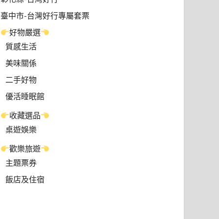
臺中市-台灣好行專屬套票
好物嚴選
質感生活
美味關係
二手好物
優活睡眠館
收藏選品
桌遊娛樂
歡樂旅遊
主題票券
飯店及住宿