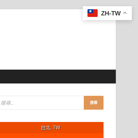
ZH-TW
台北, TW