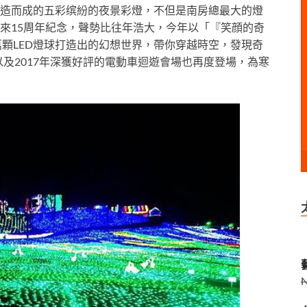
造而成的五彩缤紛的夜景彩燈，不但是
南房總最大的燈
來15周年紀念
，聲勢比往年浩大，
今年
以「
『笑顔的奇
用300萬顆LED燈球打造出的幻想世界，帶你穿越時空，發現奇
及2017年深獲好評的電動車迴遊會場也再度登場，
為寒
藝