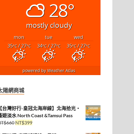
28°
mostly cloudy
mon
tue
wed
35
/ 27
34
/ 27
35
/ 27
°C
°C
°C
°C
°C
°C
powered by
Weather Atlas
太陽網商城
【台灣好行-皇冠北海岸線】北海拾光・
遊淡水 North Coast &Tamsui Pass
NT$
660
NT$
399