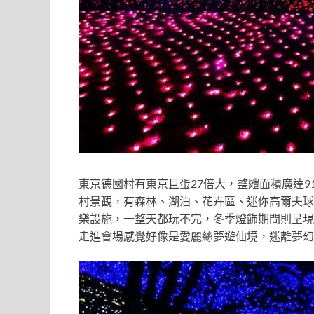
東京德國村有東京巨蛋27倍大，整體面積廣達9
村景觀，有森林、湖泊、花卉區、迷你高爾夫球
樂設施，一整天都玩不完，冬季燈飾期間則呈現
走進會場感覺好像是愛麗絲夢遊仙境，迷離夢幻