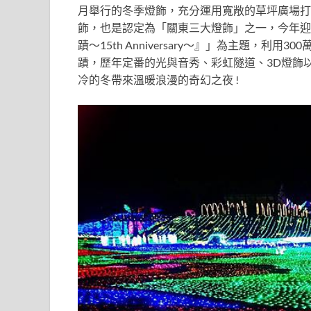
月舉行的冬季燈飾，充分運用寬敞的草坪廣場打
飾，也是
認定為「關東三大燈飾」之一，今年迎
蹟～15th Anniversary～』」為主題，利
蹟，歷年定番的光與音秀、彩虹隧道、3D燈飾以
冷的冬帶來溫暖浪漫的奇幻之夜
!