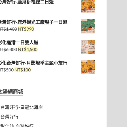
台灣好行-鹿港祈福線二日遊
台灣好行-鹿港觀光工廠親子一日遊
NT$
1,400
NT$
990
彰化鹿港二日雙人遊
NT$
6,800
NT$
4,500
彰化台灣好行-月影燈季主題小旅行
NT$
500
NT$
100
太陽網商城
台灣好行-皇冠北海岸
台灣好行
彰化縣-台灣好行