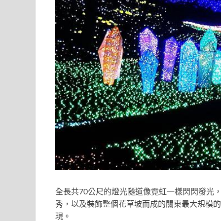
全長共70公尺的燈光隧道像霓虹一樣閃閃發光
秀，以及裝飾整個花草坡而成的關東最大規模的
現。