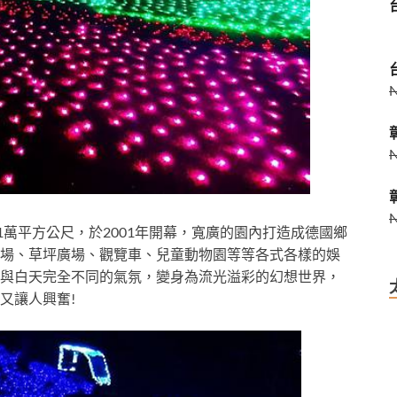
1萬平方公尺，於2001年開幕，寬廣的園內打造成德國鄉
場、草坪廣場、觀覽車、兒童動物園等等各式各樣的娛
與白天完全不同的氣氛，變身為流光溢彩的幻想世界，
又讓人興奮!