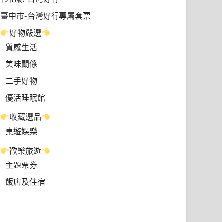
臺中市-台灣好行專屬套票
好物嚴選
質感生活
美味關係
二手好物
優活睡眠館
收藏選品
桌遊娛樂
歡樂旅遊
主題票券
飯店及住宿