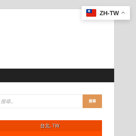
ZH-TW
台北, TW