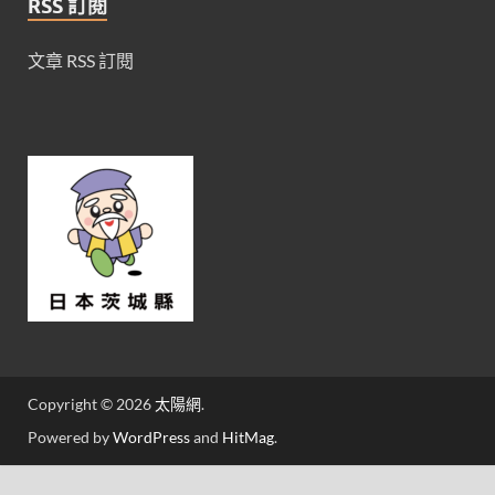
RSS 訂閱
文章 RSS 訂閱
Copyright © 2026
太陽網
.
Powered by
WordPress
and
HitMag
.