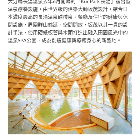
大分縣長湯溫泉去年6月開幕的「Kur Park 長湯」複合型
溫泉療養設施，由世界級的建築大師坂茂設計，結合日
本濃度最高的長湯溫泉碳酸泉、餐廳及住宿的健康與休
閒設施，周圍群山綿延、空間開放，坂茂以其一貫的設
計手法，使用硬紙板管與木頭打造出融入田園風光中的
溫泉SPA公園，成為創造健康與療癒身心的新聖地。