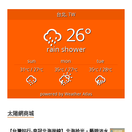
台北, TW
26°
rain shower
sun
mon
tue
31
/ 27
35
/ 27
35
/ 28
°C
°C
°C
°C
°C
°C
powered by
Weather Atlas
太陽網商城
【台灣好行-皇冠北海岸線】北海拾光・藝遊淡水