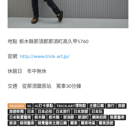
地點 栃木縣那須郡那須町高久甲5760
官網
http://www.trick-art.jp/
休館日 年中無休
交通 從那須鹽原站
駕車
30分鐘
TAGGED
IG
IG打卡景點
TRICK ART博物館
主題公園
旅行
旅遊
旅遊新聞
日本
日本必拍
日本旅行
日本旅遊
日本玩
日本裝置藝術
栃木縣
栃木縣，那須郡，那須町
網美拍照
裝置藝術
那須
錯視藝術
錯覺藝術主題公園
關東
關東地區
關東旅遊