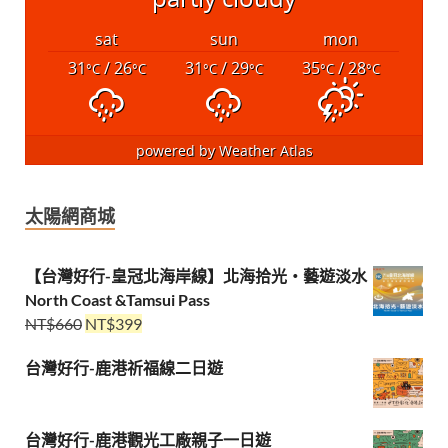
sat
sun
mon
31
/ 26
31
/ 29
35
/ 28
°C
°C
°C
°C
°C
°C
powered by
Weather Atlas
太陽網商城
【台灣好行-皇冠北海岸線】北海拾光・藝遊淡水
North Coast &Tamsui Pass
NT$
660
NT$
399
台灣好行-鹿港祈福線二日遊
台灣好行-鹿港觀光工廠親子一日遊