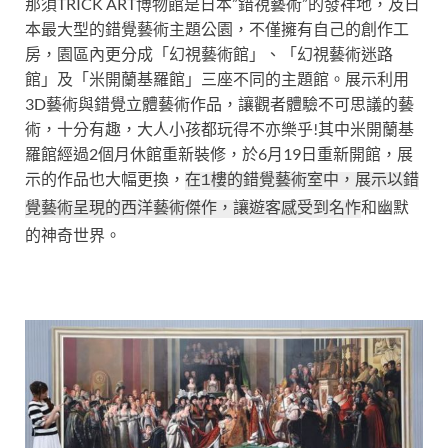
那須TRICK ART博物館是日本”錯視藝術”的發祥地，及日
本最大型的錯覺藝術主題公園，不僅擁有自己的創作工
房，園區內更分成「幻視藝術館」、「幻視藝術迷路
館」及「米開蘭基羅館」三座不同的主題館。展示利用
3D藝術與錯覺立體藝術作品
，讓觀者體驗不可思議的藝
術，十分有趣，大人小孩都玩得不亦樂乎!
其中米開蘭基
羅館經過2個月休館重新裝修，於6月19日重新開館，展
示的作品也大幅更換，
在1樓的錯覺藝術室中，展示以錯
和幽默
覺藝術呈現的西洋藝術傑作，讓
遊客感受到名怍
的神奇世界。