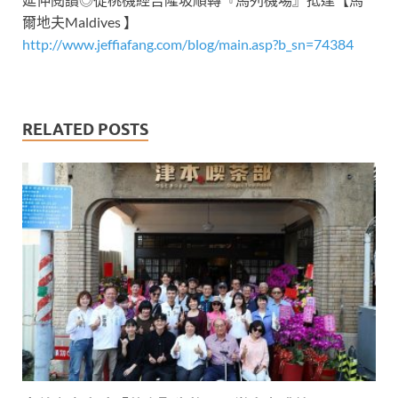
爾地夫Maldives 】
http://www.jeffiafang.com/blog/main.asp?b_sn=74384
RELATED POSTS