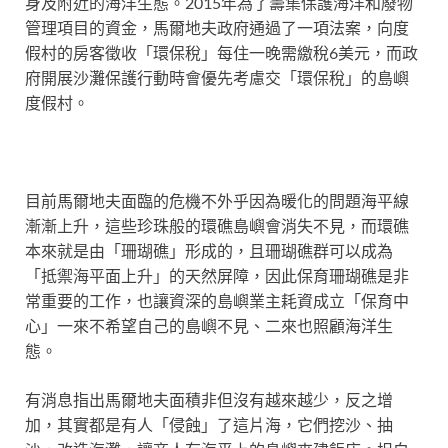
身及附近的海洋生態。2015年為了籌集保護海洋和廢物
管理項目的資金，馬爾地夫政府通過了一項法案，向度
假村的房客徵收「環保稅」每住一晚需繳稅6美元，而政
府開展沙灘保護行動時會優先考慮交「環保稅」的島嶼
度假村。
目前馬爾地夫面臨的危機不外乎因為暖化的問題海平線
漸漸上升，這些珍珠般的環礁島嶼會消失不見，而環礁
本來就是由「珊瑚礁」形成的，且珊瑚礁群可以成為
「抵禦海平面上升」的天然屏障，因此保育珊瑚礁是非
常重要的工作，也讓資深的島嶼業主耗資成立「保育中
心」一來不希望自己的島嶼不見、二來也照顧海洋生
態。
有消息指出馬爾地夫面積非但沒有越來越少，反之增
加，其實都是有人「侵蝕」了這片海，它們挖沙、抽