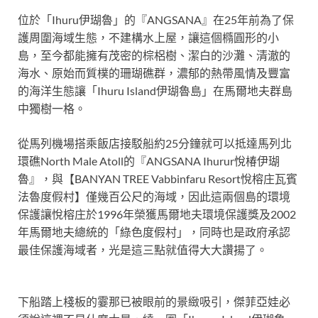
位於「Ihuru伊瑚魯」的『ANGSANA』在25年前為了保
護周圍海域生態，不建構水上屋，讓這個橢圓形的小
島，至今都能擁有茂密的棕梠樹、潔白的沙灘、清澈的
海水、原始而質樸的珊瑚礁群，濃郁的熱帶風情及豐富
的海洋生態讓「Ihuru Island伊瑚魯島」在馬爾地夫群島
中獨樹一格。
從馬列機場搭乘飯店接駁船約25分鐘就可以抵達馬列北
環礁North Male Atoll的『ANGSANA Ihurur悅椿伊瑚
魯』，與【BANYAN TREE Vabbinfaru Resort悅榕庄瓦賓
法魯度假村】僅幾百公尺的海域，因此這兩個島的環境
保護讓悅榕庄於1996年榮獲馬爾地夫環境保護獎及2002
年馬爾地夫總統的「綠色度假村」，同時也是政府承認
最佳保護海域者，光是這三點就值得大大讚揚了。
下船踏上棧板的霎那已被眼前的景緻吸引，傑菲亞娃必