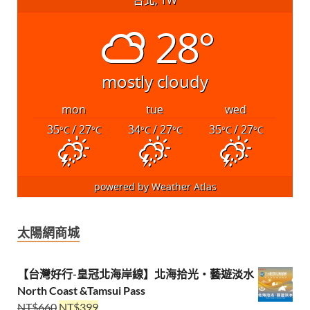
28°
mostly cloudy
mon
tue
wed
35
/ 27
34
/ 27
35
/ 27
°C
°C
°C
°C
°C
°C
powered by
Weather Atlas
太陽網商城
【台灣好行-皇冠北海岸線】北海拾光・藝遊淡水
North Coast &Tamsui Pass
NT$
660
NT$
399