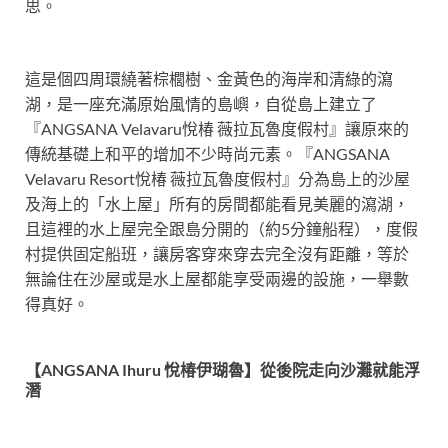
思。
這是個四周環繞著棕櫚樹、金黃色的海岸和清綠的瀉
湖，是一座充滿原始風情的島嶼，自從島上建立了
『ANGSANA Velavaru悅椿 薇拉瓦魯度假村』讓原來的
傳統基礎上和平的增加不少時尚元素。『ANGSANA
Velavaru Resort悅椿 薇拉瓦魯度假村』分為島上的沙屋
及海上的「水上屋」所有的房間都能看見美麗的瀉湖，
且這裡的水上屋完全跟島分開的（約5分鐘船程），度假
村提供固定船班，讓房客穿來穿去完全沒有距離，等於
無論住在沙屋或是水上屋都能享受兩邊的設施，一舉數
得真好。
【ANGSANA Ihuru 悅椿伊瑚魯】從後院走向沙灘就能浮
潛