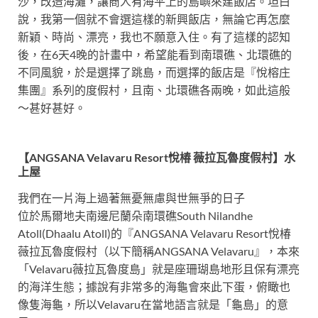
沙，改造海灘，讓商人有海平上的島嶼來建飯店。坦白
說，我第一個就不會選這樣的新興飯店，無論它再怎麼
新穎、時尚、漂亮，我也不願意入住。有了這樣的認知
後，在6天4晚的計畫中，希望能看到南環礁、北環礁的
不同風貌，於是選擇了跳島，而選擇的飯店是『悅榕庄
集團』系列的度假村，且南、北環礁各兩晚，如此這般
～甚好甚好。
【ANGSANA Velavaru Resort悅椿 薇拉瓦魯度假村】水
上屋
我們在一片海上過著無憂無慮與世無爭的日子
位於馬爾地夫南邊尼蘭朵南環礁South Nilandhe
Atoll(Dhaalu Atoll)的『ANGSANA Velavaru Resort悅椿
薇拉瓦魯度假村（以下簡稱ANGSANA Velavaru』，本來
「Velavaru薇拉瓦魯度島」就是座珊瑚島地形且保有漂亮
的海洋生態；據說有非常多的海龜會來此下蛋，俯瞰也
像隻海龜，所以Velavaru在當地語言就是「龜島」的意