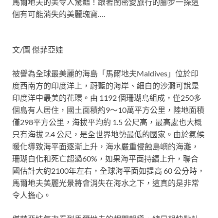
馬爾地夫的美令人驚豔！跟著閨密愛旅行的腳步一探這
個有可能消失的美麗瑰寶….
文/圖 傑菲亞娃
被譽為全球最美麗的海島「馬爾地夫Maldives」位於印
度西南方的印度洋上，蔚藍的海岸、細白的沙灘可說是
印度洋中最美的花環。由 1192 個珊瑚島組成，僅250多
個島有人居住，國土面積約9～10萬平方公里，陸地面積
僅298平方公里，海拔平均約 1.5 公尺高，最高處也大概
只有海拔 2.4 公尺，是全世界地勢最低的國家。由於氣候
暖化導致海平面逐漸上升，海水嚴重侵蝕島嶼的海灘，
珊瑚白化和死亡超過60%，如果海平面持續上升，聯合
國估計大約2100年左右，全球海平面如提高 60 公分時，
馬爾地夫美麗光景將會消失在海水之下，這真的是非常
令人擔心。