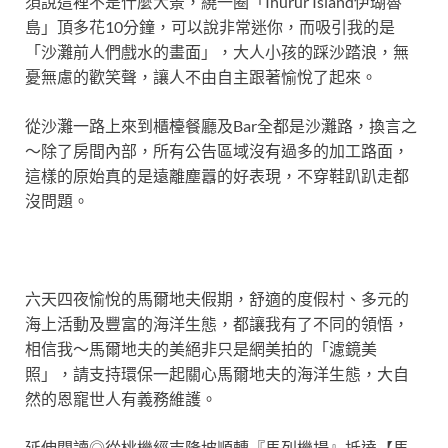
須說這裡不是什麼大景，繞一圈「Ihurur Island伊瑚魯
島」頂多花10分鐘，可以說非常迷你，而吸引我的是
「沙灘前人們戲水的畫面」，大人小孩的踩沙踏浪，無
憂無慮的歡笑聲，讓人不由自主跟著愉悅了起來。
從沙灘一路上來到櫃檯餐廳及Bar全都是沙灘路，換言之
～除了房間內部，所有公告區域沒有過多的加工路面，
這樣的原始真的是遠離塵囂的好表現，不穿鞋趴趴走都
沒問題。
六天四夜愉悅的馬爾地夫假期，舒適的度假村、多元的
海上活動及豐富的海洋生態，都讓我有了不同的領悟，
相信我～馬爾地夫的美絕非只是網美拍的「濾鏡美
照」，請支持環保一起關心馬爾地夫的海洋生態，大自
然的恩寵世人有義務維護。
延伸閱讀◎從桃機經吉隆坡順轉『馬列機場』抵達【馬