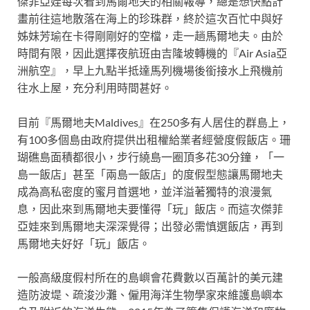
傑菲亞娃每次看到馬爾地夫的相關報導，總是想快點計
畫前往這地散落在海上的珍珠群，終於這次百忙中與好
姊妹芳瑜在卡得剛剛好的空檔，走一趟馬爾地夫。由於
時間有限，因此選擇夜航班由吉隆坡轉機的『Air Asia亞
洲航空』，早上九點半抵達馬列機場後銜接水上飛機前
往水上屋，充分利用時間甚好。
目前『馬爾地夫Maldives』在250多有人居住的群島上，
有100多個島由政府提供出租權給業者經營度假飯店。珊
瑚礁島面積都很小，步行繞島一圈頂多花30分鐘，「一
島一飯店」甚至「兩島一飯店」的度假型態讓馬爾地夫
成為高私密度的蜜月首選地，並洋溢著獨特的浪漫氣
息，因此來到馬爾地夫要懂得「玩」飯店。而這次傑菲
亞娃來到馬爾地夫深深覺得；出發必需慎選飯店，再到
馬爾地夫好好「玩」飯店。
一般高級度假村所在的島嶼會花費數以百萬計的美元建
造防波堤、疏浚沙灘、僱用海洋生物學家來維護島嶼本