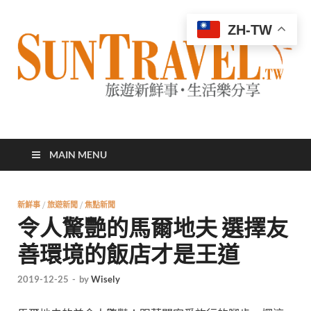
ZH-TW
太陽網
專業旅遊新聞，第一手旅遊資訊
MAIN MENU
新鮮事
/
旅遊新聞
/
焦點新聞
令人驚艷的馬爾地夫 選擇友
善環境的飯店才是王道
2019-12-25
-
by
Wisely