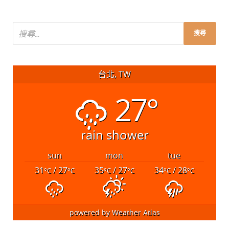
台北, TW
27°
rain shower
sun
mon
tue
31
/ 27
35
/ 27
34
/ 28
°C
°C
°C
°C
°C
°C
powered by
Weather Atlas