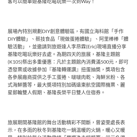
客可以簡單遊基隆吃喝玩樂一次到Way！
展場內特別規劃DIY創意體驗區，有國立海科館「手作
DIY體驗」、蔡技食品「現做蛋捲體驗」、阿里棒棒「體
驗活動」，並邀請到旅遊達人李昂霖(Eric)現場直播分享
基隆吃喝玩樂好去處。為期四天的旅展，基隆主題館
(K105)祭出多重優惠：凡於主題館內消費滿500元，即可
憑發票或收據參加『基隆轉運讚』扭蛋抽奬，獎項包含
各參展廠商提供之手工蛋捲、啵啵肉乾、海鮮米粉、各
式海鮮醬等，最大奬項特別加碼遠東航空國際機票、麗
星郵輪雙人假期、基隆長榮平日雙人住宿券。
旅展期間基隆館的舞台活動精彩不間斷，曾姿雯處長表
示，在多雨的秋冬到基隆吃一鍋温暖的火鍋，暖心又暖