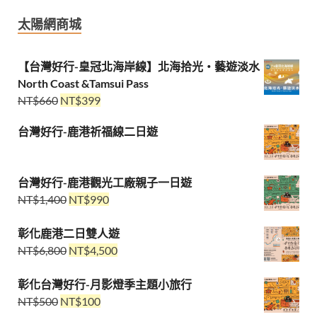
太陽網商城
【台灣好行-皇冠北海岸線】北海拾光・藝遊淡水
North Coast &Tamsui Pass
NT$
660
NT$
399
台灣好行-鹿港祈福線二日遊
台灣好行-鹿港觀光工廠親子一日遊
NT$
1,400
NT$
990
彰化鹿港二日雙人遊
NT$
6,800
NT$
4,500
彰化台灣好行-月影燈季主題小旅行
NT$
500
NT$
100