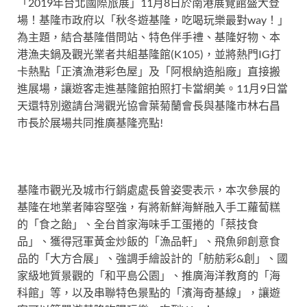
「2019年台北國際旅展」11月8日於南港展覽館盛大登
場！基隆市政府以「秋冬遊基隆，吃喝玩樂最對way！」
為主題，結合基隆借問站、特色伴手禮、基隆好物、本
港漁夫鍋及觀光業者共組基隆館(K105)，並將熱門IG打
卡熱點「正濱漁港彩
色
屋」及「阿根納造船廠」直接搬
進展場，讓遊客走進基隆館拍照打卡當網美。11月9日當
天還特別邀請台灣觀光協會葉菊蘭會長與基隆市林右昌
市長於展場共同推廣基隆亮點!
基隆市觀光及城市行銷處處長曾姿雯表示，本次參展的
基隆在地業者陣容堅強，有將新鮮海鮮融入手工蘿蔔糕
的「食之飴」、全台首家海味手工蛋捲的「蔡技食
品」、獲得冠軍黃金炒飯的「漁品軒」、飛魚卵創意食
品的「大方合展」、強調手繪設計的「舫舫彩&創」、國
家級地質景觀的「和平島公園」、推廣海洋教育的「海
科館」等，以及串聯特色景點的「濱海奇基線」，讓遊