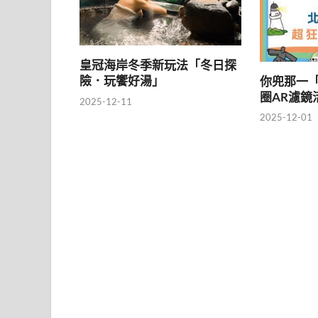
皇冠海岸冬季新玩法「冬日探
險．玩饗好湯」
你兜那一
圈AR濾鏡
2025-12-11
2025-12-01