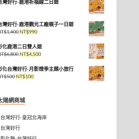
台灣好行-鹿港祈福線二日遊
台灣好行-鹿港觀光工廠親子一日遊
NT$
1,400
NT$
990
彰化鹿港二日雙人遊
NT$
6,800
NT$
4,500
彰化台灣好行-月影燈季主題小旅行
NT$
500
NT$
100
太陽網商城
台灣好行-皇冠北海岸
台灣好行
彰化縣-台灣好行