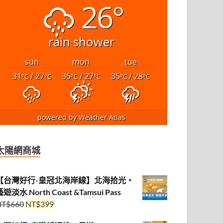
26°
rain shower
sun
mon
tue
31
/ 27
35
/ 27
35
/ 28
°C
°C
°C
°C
°C
°C
powered by
Weather Atlas
太陽網商城
【台灣好行-皇冠北海岸線】北海拾光・
遊淡水 North Coast &Tamsui Pass
NT$
660
NT$
399