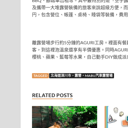
BBQ、腳踏車出租等。其中最特別的是「空手
及攜帶一大堆露營裝備的旅客來說超級方便，而且基
円，包含營位、帳篷、桌椅、睡袋等裝備，費用
離露營場步行約5分鐘的AGURI工房。裡面有
客，到這裡泡溫泉還享有半價優惠。同時AGU
櫻桃、蘋果、藍莓等水果，自己動手DIY做成派
TAGGED
北海道深川市，露營，MABU汽車露營場
RELATED POSTS