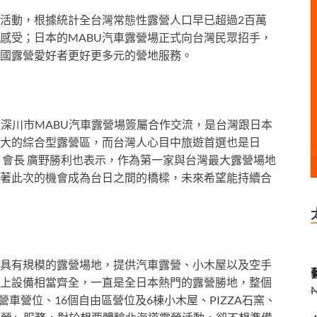
活動，根據統計全台灣常態性露營人口早已超過2百萬
感受；日本的MABU汽車露營場正式向台灣民眾招手，
國露營愛好者更好更多元的營地服務。
道深川市MABU汽車露營場簽屬合作交流，是台灣跟日本
大的綜合型露營區，而台灣人心目中旅遊首選也是日
 會長 廣野勝利也表示，作為第一家與台灣最大露營場地
著此次的機會成為台日之間的橋樑，未來希望能持續合
當具有規模的露營場地，提供汽車露營、小木屋以及空手
藝
上設備相當齊全，一直是全日本熱門的露營勝地，整個
營車營位、16個自由區營位及6棟小木屋、PIZZA石窯、