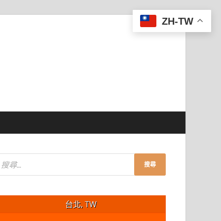
ZH-TW
台北, TW