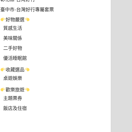
臺中市-台灣好行專屬套票
好物嚴選
質感生活
美味關係
二手好物
優活睡眠館
收藏選品
桌遊娛樂
歡樂旅遊
主題票券
飯店及住宿