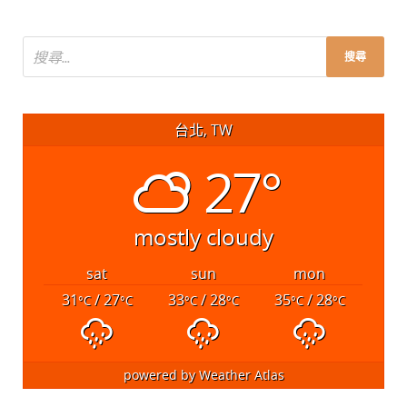
台北, TW
27°
mostly cloudy
sat
sun
mon
31
/ 27
33
/ 28
35
/ 28
°C
°C
°C
°C
°C
°C
powered by
Weather Atlas