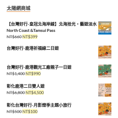
太陽網商城
【台灣好行-皇冠北海岸線】北海拾光・藝遊淡水
North Coast &Tamsui Pass
NT$
660
NT$
399
台灣好行-鹿港祈福線二日遊
台灣好行-鹿港觀光工廠親子一日遊
NT$
1,400
NT$
990
彰化鹿港二日雙人遊
NT$
6,800
NT$
4,500
彰化台灣好行-月影燈季主題小旅行
NT$
500
NT$
100