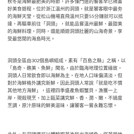
秋冬是海鮮最肥美的時節，許多懂門道的饕客早已規畫
好美食遊程，位於浙江溫州的洞頭，就是饕客眼中最夯
的海鮮天堂，從松山機場直飛溫州只要55分鐘就可以抵
達，再驅車前往「洞頭」，就能品嘗溫州最鮮、最甜美
的海鮮料理，同時，還能順遊洞頭壯麗的山海奇景，享
受最悠閒的海島時光。
洞頭全區由302個島嶼組成，素有「百島之縣」之稱，以
「島奇、礁美、魚鮮」聞名，由於臨海地理位置緣故，
洞頭人日常飲食即以海鮮為主，在地人口味偏清淡，但
對於海鮮格外講究新鮮，因此洞頭人常說「就是吃不慣
其他地方海鮮」，這裡四季盛產魚蝦蟹貝，漁獲一上
岸，現殺現烹，加上甌菜講究鮮、香、潤、嫩，不過度
烹調，原汁原味的鮮美滋味，讓饕客一嘗永難忘懷。