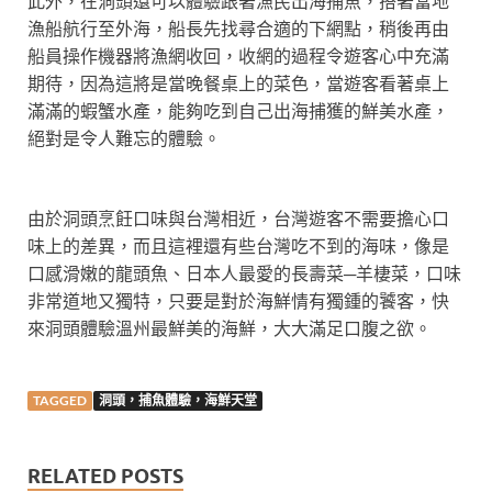
此外，在洞頭還可以體驗跟著漁民出海捕魚，搭著當地
漁船航行至外海，船長先找尋合適的下網點，稍後再由
船員操作機器將漁網收回，收網的過程令遊客心中充滿
期待，因為這將是當晚餐桌上的菜色，當遊客看著桌上
滿滿的蝦蟹水產，能夠吃到自己出海捕獲的鮮美水產，
絕對是令人難忘的體驗。
由於洞頭烹飪口味與台灣相近，台灣遊客不需要擔心口
味上的差異，而且這裡還有些台灣吃不到的海味，像是
口感滑嫩的龍頭魚、日本人最愛的長壽菜─羊棲菜，口味
非常道地又獨特，只要是對於海鮮情有獨鍾的饕客，快
來洞頭體驗溫州最鮮美的海鮮，大大滿足口腹之欲。
TAGGED
洞頭，捕魚體驗，海鮮天堂
RELATED POSTS