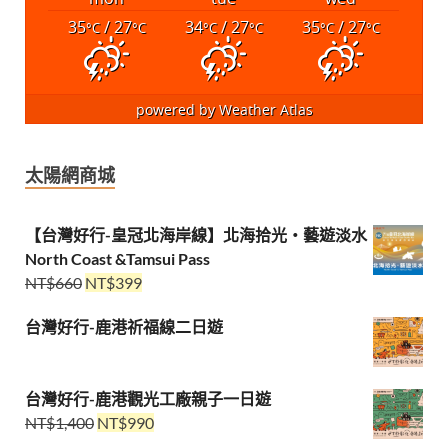
35
/ 27
34
/ 27
35
/ 27
°C
°C
°C
°C
°C
°C
powered by
Weather Atlas
太陽網商城
【台灣好行-皇冠北海岸線】北海拾光・藝遊淡水
North Coast &Tamsui Pass
NT$
660
NT$
399
台灣好行-鹿港祈福線二日遊
台灣好行-鹿港觀光工廠親子一日遊
NT$
1,400
NT$
990