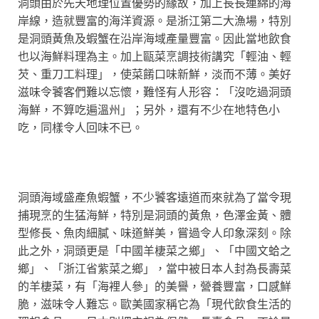
洞頭由於先天地理位置優勢的緣故，加上長長連綿的海
岸線，造就豐富的海洋資源。是浙江第二大漁場，特別
是洞頭黃魚及蝦蟹在沿岸海域產量豐富。因此當地飲食
也以海鮮料理為主。加上甌菜烹調技術講究「輕油、輕
芡、重刀工料理」，使菜餚口味新鮮，淡而不薄。美好
滋味令饕客們難以忘懷，難怪有人形容：「沒吃過洞頭
海鮮，不算吃遍溫州」；另外，還有不少在地特色小
吃，同樣令人回味不已。
洞頭海域盛產魚蝦蟹，不少饕客遠道而來就為了當令現
捕現烹的生猛海鮮，特別是洞頭的黃魚，色澤金黃、體
型修長、魚肉細膩、味道鮮美，嘗過令人印象深刻。除
此之外，洞頭更是「中國羊棲菜之鄉」、「中國文蛤之
鄉」、「浙江省紫菜之鄉」，當中被日本人封為長壽菜
的羊棲菜，有「海裡人參」的美譽，營養豐富，口感鮮
脆，滋味令人難忘。歐美國家稱它為「現代飲食生活的