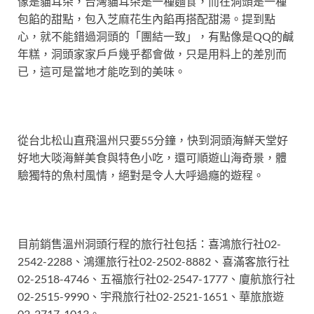
像是貓耳朵，台灣貓耳朵是一種麵食，而在洞頭是一種
包餡的甜點，包入芝麻花生內餡再搭配甜湯。提到點
心，就不能錯過洞頭的「團結一致」，有點像是QQ的鹹
年糕，洞頭家家戶戶幾乎都會做，只是用料上的差別而
已，這可是當地才能吃到的美味。
從台北松山直飛溫州只要55分鐘，快到洞頭海鮮天堂好
好地大啖海鮮美食與特色小吃，還可順遊山海奇景，體
驗獨特的魚村風情，絕對是令人大呼過癮的遊程。
目前銷售溫州洞頭行程的旅行社包括：喜鴻旅行社02-
2542-2288、鴻運旅行社02-2502-8882、喜滿客旅行社
02-2518-4746、五福旅行社02-2547-1777、廈航旅行社
02-2515-9990、宇飛旅行社02-2521-1651、華旅旅遊
02-2717-1013。