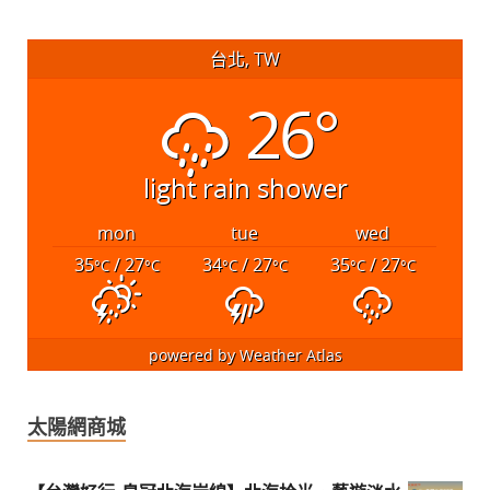
台北, TW
26°
light rain shower
mon
tue
wed
35
/ 27
34
/ 27
35
/ 27
°C
°C
°C
°C
°C
°C
powered by
Weather Atlas
太陽網商城