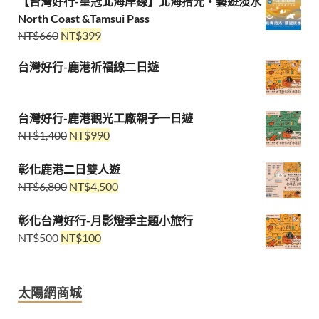
【台灣好行-皇冠北海岸線】北海拾光・藝遊淡水
North Coast &Tamsui Pass
NT$
660
NT$
399
台灣好行-鹿港祈福線二日遊
台灣好行-鹿港觀光工廠親子一日遊
NT$
1,400
NT$
990
彰化鹿港二日雙人遊
NT$
6,800
NT$
4,500
彰化台灣好行-月影燈季主題小旅行
NT$
500
NT$
100
太陽網商城