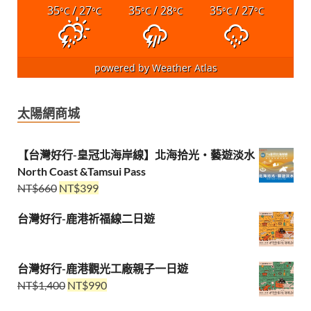
35
/ 27
35
/ 28
35
/ 27
°C
°C
°C
°C
°C
°C
powered by
Weather Atlas
太陽網商城
【台灣好行-皇冠北海岸線】北海拾光・藝遊淡水
North Coast &Tamsui Pass
NT$
660
NT$
399
台灣好行-鹿港祈福線二日遊
台灣好行-鹿港觀光工廠親子一日遊
NT$
1,400
NT$
990