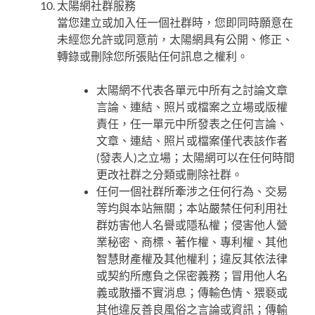
太陽網社群服務
當您建立或加入任一個社群時，您即同時願意在
未經您允許或同意前，太陽網具有公開、修正、
轉錄或刪除您所張貼任何訊息之權利。
太陽網不代表各單元中所有之討論文章
言論、連結、照片或檔案之立場或版權
責任，任一單元中所發表之任何言論、
文章、連結、照片或檔案僅代表該作者
(發表人)之立場；太陽網可以在任何時間
更改社群之分類或刪除社群。
任何一個社群所牽涉之任何行為、交易
等均與本站無關；本站嚴禁任何利用社
群妨害他人名譽或隱私權；侵害他人營
業秘密、商標、著作權、專利權、其他
智慧財產權及其他權利；違反其依法律
或契約所應負之保密義務；冒用他人名
義或散播不實消息；傳輸色情、猥褻或
其他違反善良風俗之言論或資訊；傳輸