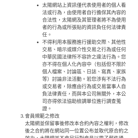
太陽網站上資訊僅代表使用者的個人看
法或行為，由使用者自行擔保其內容的
合法性，太陽網及其管理者將不為使用
者的行為或所張貼的資訊負任何法律責
任。
不得利用本服務進行援助交際、其他性
交易、暗示或媒介性交易之行為或任何
中華民國法律所不容許之違法行為。您
亦不得在個人化內容中（包括但不限於
個人檔案、討論區、日誌、寫真、家族
等）討論非法活動。若您涉有不法行為
或交易者，除應由行為或交易當事人自
負法律責任，而與本公司無關外，本公
司亦得依法協助檢調單位進行調查蒐
證。
會員規範之修改
太陽網並保留事後修改本合約內容之權利，修改
後之合約將在網站同一位置公布並取代原合約之
效力，太陽網並不會另行對會員以電子郵件通