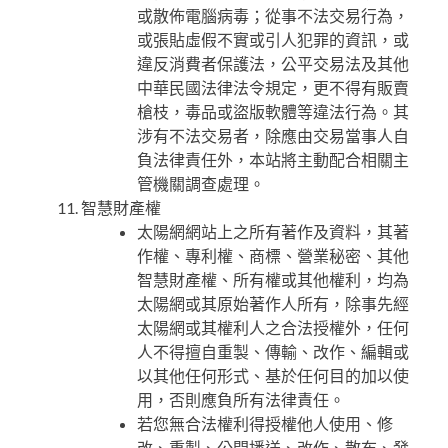
或散佈電腦病毒；從事不法交易行為，
或張貼虛假不實或引人犯罪的資訊，或
違反消費者保護法，公平交易法及其他
中華民國法律法令規定，更不得有販賣
槍枝，毒品或盜版軟體等違法行為。其
涉有不法交易者，除應由交易當事人自
負法律責任外，本站將主動配合相關主
管機關調查處理。
智慧財產權
太陽網網站上之所有著作及資料，其著
作權、專利權、商標、營業秘密、其他
智慧財產權、所有權或其他權利，均為
太陽網或其原始著作人所有，除事先經
太陽網或其權利人之合法授權外，任何
人不得擅自重製、傳輸、改作、編輯或
以其他任何形式、基於任何目的加以使
用，否則應負所有法律責任。
若您無合法權利得授權他人使用、修
改、重製、公開播送、改作、散布、發